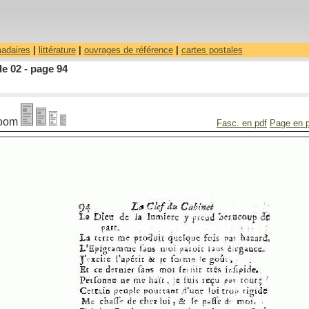
madaires
|
littérature
|
ouvrages de référence
|
cartes postales
le 02 - page 94
oom
Fasc. en pdf
Page en 