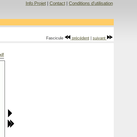
Info Projet
|
Contact
|
Conditions d'utilisation
Fascicule
précédent
|
suivant
pdf