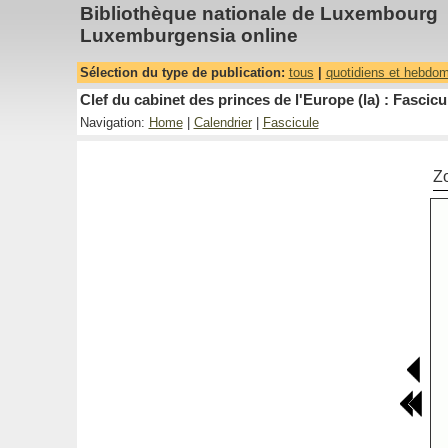
Bibliothèque nationale de Luxembourg
Luxemburgensia online
Sélection du type de publication:
tous
|
quotidiens et hebdo
Clef du cabinet des princes de l'Europe (la) : Fascicu
Navigation:
Home
|
Calendrier
|
Fascicule
Z