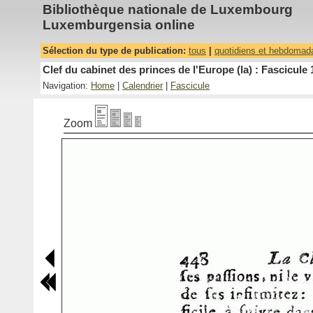
Bibliothèque nationale de Luxembourg
Luxemburgensia online
Sélection du type de publication:
tous
|
quotidiens et hebdomad
Clef du cabinet des princes de l'Europe (la) : Fascicule 
Navigation:
Home
|
Calendrier
|
Fascicule
Zoom