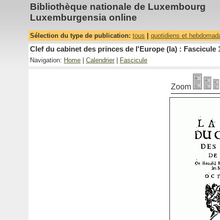
Bibliothèque nationale de Luxembourg
Luxemburgensia online
Sélection du type de publication:
tous
|
quotidiens et hebdomad
Clef du cabinet des princes de l'Europe (la) : Fascicule 
Navigation:
Home
|
Calendrier
|
Fascicule
Zoom