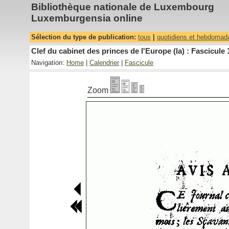
Bibliothèque nationale de Luxembourg
Luxemburgensia online
Sélection du type de publication:
tous
|
quotidiens et hebdomad
Clef du cabinet des princes de l'Europe (la) : Fascicule 
Navigation:
Home
|
Calendrier
|
Fascicule
Zoom