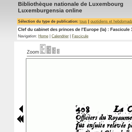
Bibliothèque nationale de Luxembourg
Luxemburgensia online
Sélection du type de publication:
tous
|
quotidiens et hebdomad
Clef du cabinet des princes de l'Europe (la) : Fascicule 
Navigation:
Home
|
Calendrier
|
Fascicule
Zoom