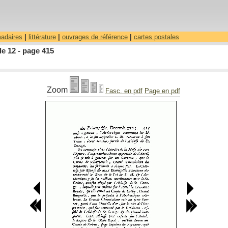
madaires
|
littérature
|
ouvrages de référence
|
cartes postales
le 12 - page 415
Zoom
Fasc. en pdf
Page en pdf