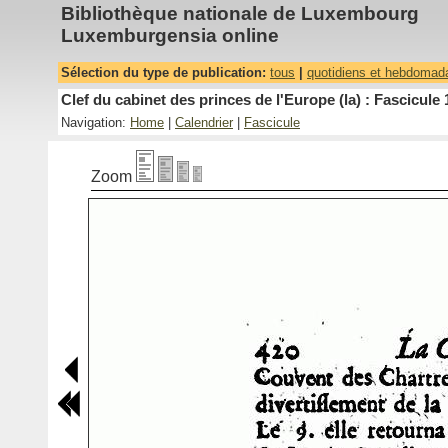
Bibliothèque nationale de Luxembourg
Luxemburgensia online
Sélection du type de publication:
tous
|
quotidiens et hebdomad
Clef du cabinet des princes de l'Europe (la) : Fascicule 
Navigation:
Home
|
Calendrier
|
Fascicule
Zoom