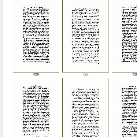
426
427
42