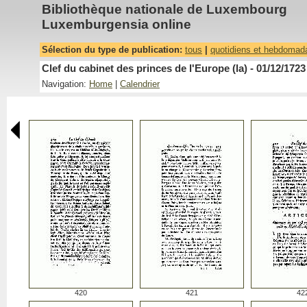
Bibliothèque nationale de Luxembourg
Luxemburgensia online
Sélection du type de publication:
tous
|
quotidiens et hebdomad
Clef du cabinet des princes de l'Europe (la) - 01/12/1723
Navigation:
Home
|
Calendrier
420
421
42