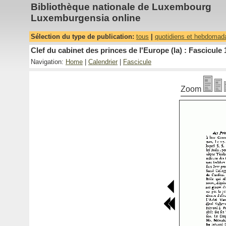
Bibliothèque nationale de Luxembourg
Luxemburgensia online
Sélection du type de publication:
tous
|
quotidiens et hebdomad
Clef du cabinet des princes de l'Europe (la) : Fascicule 
Navigation:
Home
|
Calendrier
|
Fascicule
Zoom