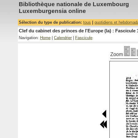
Bibliothèque nationale de Luxembourg
Luxemburgensia online
Sélection du type de publication:
tous
|
quotidiens et hebdomad
Clef du cabinet des princes de l'Europe (la) : Fascicule 
Navigation:
Home
|
Calendrier
|
Fascicule
Zoom