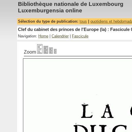
Bibliothèque nationale de Luxembourg
Luxemburgensia online
Sélection du type de publication:
tous
|
quotidiens et hebdomad
Clef du cabinet des princes de l'Europe (la) : Fascicule 
Navigation:
Home
|
Calendrier
|
Fascicule
Zoom