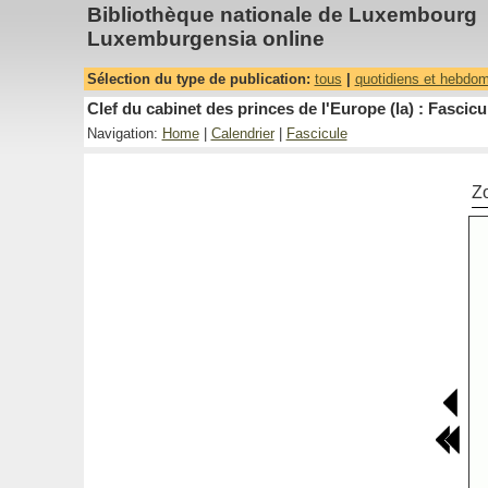
Bibliothèque nationale de Luxembourg
Luxemburgensia online
Sélection du type de publication:
tous
|
quotidiens et hebdo
Clef du cabinet des princes de l'Europe (la) : Fascicu
Navigation:
Home
|
Calendrier
|
Fascicule
Z