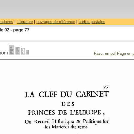
madaires
|
littérature
|
ouvrages de référence
|
cartes postales
le 02 - page 77
oom
Fasc. en pdf
Page en 