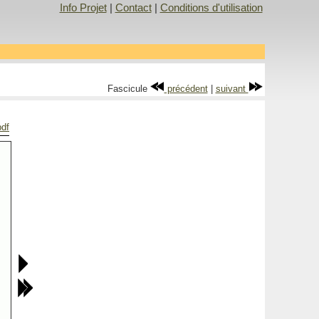
Info Projet
|
Contact
|
Conditions d'utilisation
Fascicule
précédent
|
suivant
pdf