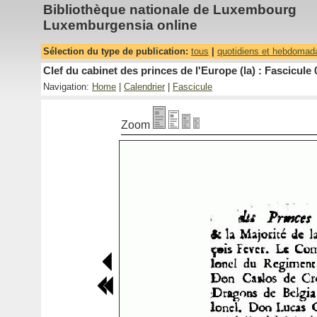
Bibliothèque nationale de Luxembourg
Luxemburgensia online
Sélection du type de publication:
tous
|
quotidiens et hebdomad
Clef du cabinet des princes de l'Europe (la) : Fascicule 
Navigation:
Home
|
Calendrier
|
Fascicule
Zoom