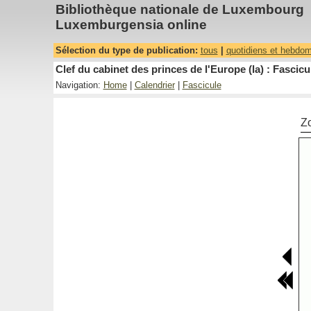
Bibliothèque nationale de Luxembourg
Luxemburgensia online
Sélection du type de publication:
tous
|
quotidiens et hebdo
Clef du cabinet des princes de l'Europe (la) : Fascicu
Navigation:
Home
|
Calendrier
|
Fascicule
Z