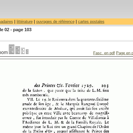
madaires
|
littérature
|
ouvrages de référence
|
cartes postales
le 02 - page 103
oom
Fasc. en pdf
Page en 