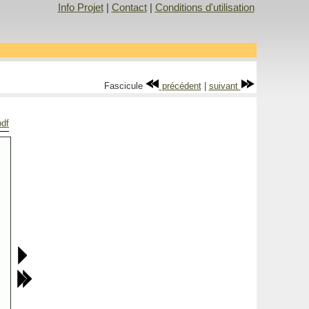
Info Projet
|
Contact
|
Conditions d'utilisation
Fascicule
précédent
|
suivant
pdf