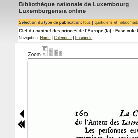
Bibliothèque nationale de Luxembourg
Luxemburgensia online
Sélection du type de publication:
tous
|
quotidiens et hebdomad
Clef du cabinet des princes de l'Europe (la) : Fascicule 
Navigation:
Home
|
Calendrier
|
Fascicule
Zoom