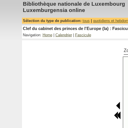
Bibliothèque nationale de Luxembourg
Luxemburgensia online
Sélection du type de publication:
tous
|
quotidiens et hebdo
Clef du cabinet des princes de l'Europe (la) : Fascicu
Navigation:
Home
|
Calendrier
|
Fascicule
Z