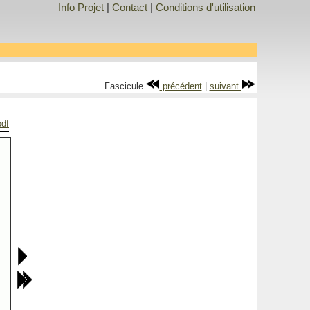
Info Projet
|
Contact
|
Conditions d'utilisation
Fascicule
précédent
|
suivant
pdf