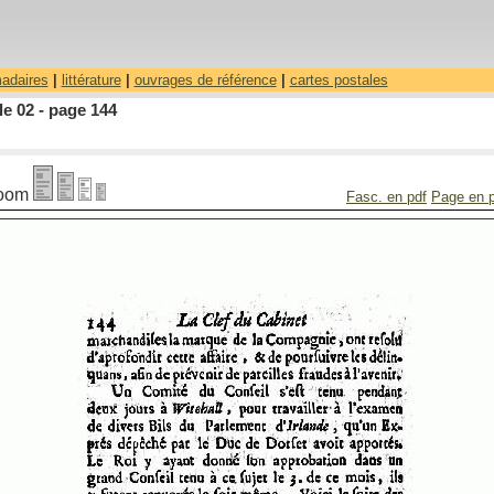
madaires
|
littérature
|
ouvrages de référence
|
cartes postales
le 02 - page 144
oom
Fasc. en pdf
Page en 