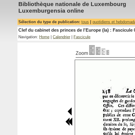
Bibliothèque nationale de Luxembourg
Luxemburgensia online
Sélection du type de publication:
tous
|
quotidiens et hebdomad
Clef du cabinet des princes de l'Europe (la) : Fascicule 
Navigation:
Home
|
Calendrier
|
Fascicule
Zoom