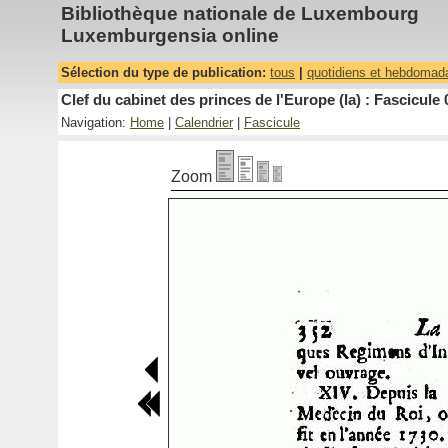
Bibliothèque nationale de Luxembourg
Luxemburgensia online
Sélection du type de publication:
tous
|
quotidiens et hebdomad
Clef du cabinet des princes de l'Europe (la) : Fascicule 
Navigation:
Home
|
Calendrier
|
Fascicule
Zoom