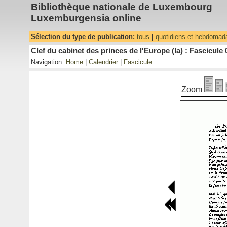
Bibliothèque nationale de Luxembourg
Luxemburgensia online
Sélection du type de publication:
tous
|
quotidiens et hebdomad
Clef du cabinet des princes de l'Europe (la) : Fascicule 
Navigation:
Home
|
Calendrier
|
Fascicule
Zoom