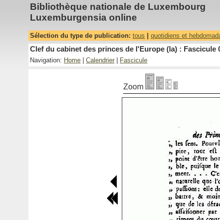
Bibliothèque nationale de Luxembourg
Luxemburgensia online
Sélection du type de publication:
tous
|
quotidiens et hebdomad
Clef du cabinet des princes de l'Europe (la) : Fascicule 
Navigation:
Home
|
Calendrier
|
Fascicule
Zoom