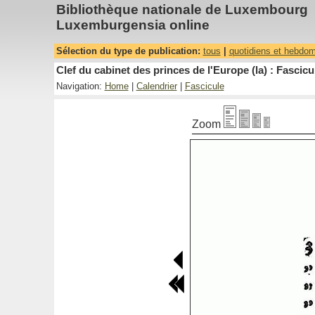
Bibliothèque nationale de Luxembourg
Luxemburgensia online
Sélection du type de publication:
tous
|
quotidiens et hebdo
Clef du cabinet des princes de l'Europe (la) : Fascicu
Navigation:
Home
|
Calendrier
|
Fascicule
Zoom