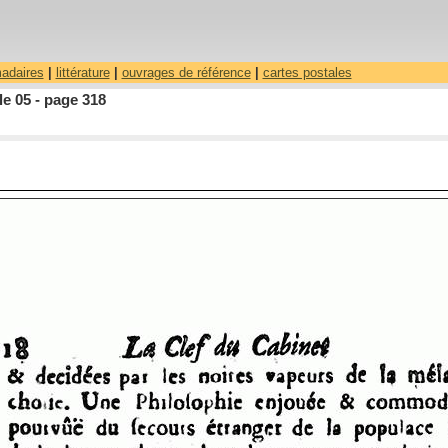
madaires
|
littérature
|
ouvrages de référence
|
cartes postales
le 05 - page 318