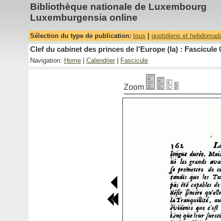
Bibliothèque nationale de Luxembourg
Luxemburgensia online
Sélection du type de publication:
tous
|
quotidiens et hebdomad
Clef du cabinet des princes de l'Europe (la) : Fascicule 
Navigation:
Home
|
Calendrier
|
Fascicule
Zoom