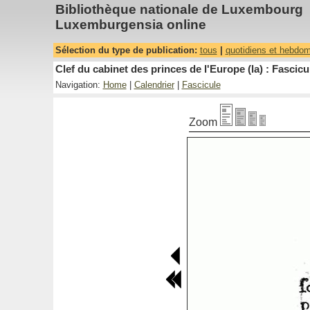
Bibliothèque nationale de Luxembourg
Luxemburgensia online
Sélection du type de publication:
tous
|
quotidiens et hebdo
Clef du cabinet des princes de l'Europe (la) : Fascicu
Navigation:
Home
|
Calendrier
|
Fascicule
Zoom