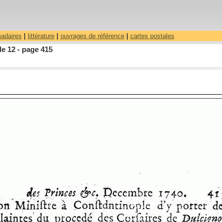
madaires
|
littérature
|
ouvrages de référence
|
cartes postales
le 12 - page 415