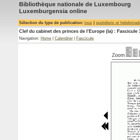
Bibliothèque nationale de Luxembourg
Luxemburgensia online
Sélection du type de publication:
tous
|
quotidiens et hebdomad
Clef du cabinet des princes de l'Europe (la) : Fascicule 
Navigation:
Home
|
Calendrier
|
Fascicule
Zoom