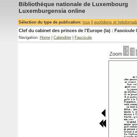
Bibliothèque nationale de Luxembourg
Luxemburgensia online
Sélection du type de publication:
tous
|
quotidiens et hebdomad
Clef du cabinet des princes de l'Europe (la) : Fascicule 
Navigation:
Home
|
Calendrier
|
Fascicule
Zoom