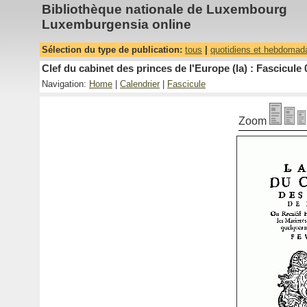
Bibliothèque nationale de Luxembourg
Luxemburgensia online
Sélection du type de publication:
tous
|
quotidiens et hebdomad
Clef du cabinet des princes de l'Europe (la) : Fascicule 
Navigation:
Home
|
Calendrier
|
Fascicule
Zoom