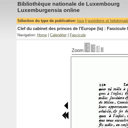
Bibliothèque nationale de Luxembourg
Luxemburgensia online
Sélection du type de publication:
tous
|
quotidiens et hebdomad
Clef du cabinet des princes de l'Europe (la) : Fascicule 
Navigation:
Home
|
Calendrier
|
Fascicule
Zoom