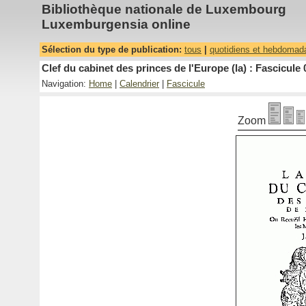
Bibliothèque nationale de Luxembourg
Luxemburgensia online
Sélection du type de publication:
tous
|
quotidiens et hebdomad
Clef du cabinet des princes de l'Europe (la) : Fascicule 
Navigation:
Home
|
Calendrier
|
Fascicule
Zoom