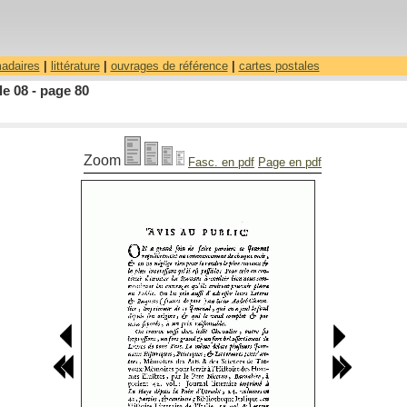
madaires
|
littérature
|
ouvrages de référence
|
cartes postales
le 08 - page 80
Zoom
Fasc. en pdf
Page en pdf