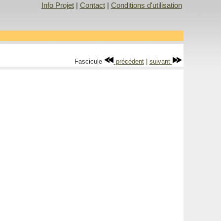
Info Projet
|
Contact
|
Conditions d'utilisation
Fascicule
précédent
|
suivant