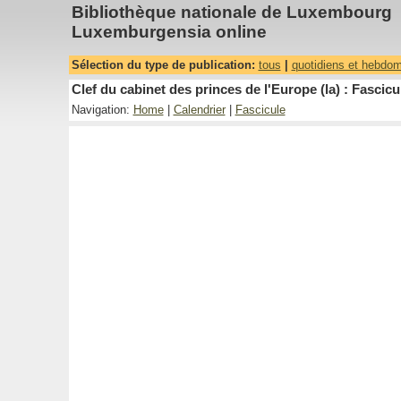
Bibliothèque nationale de Luxembourg
Luxemburgensia online
Sélection du type de publication:
tous
|
quotidiens et hebdo
Clef du cabinet des princes de l'Europe (la) : Fascicu
Navigation:
Home
|
Calendrier
|
Fascicule