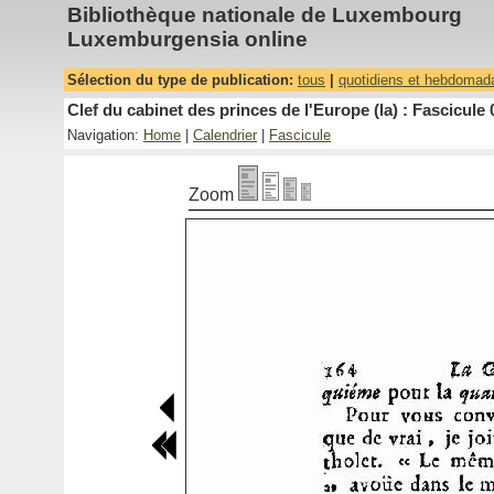
Bibliothèque nationale de Luxembourg
Luxemburgensia online
Sélection du type de publication:
tous
|
quotidiens et hebdomad
Clef du cabinet des princes de l'Europe (la) : Fascicule 
Navigation:
Home
|
Calendrier
|
Fascicule
Zoom