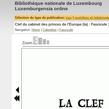
Bibliothèque nationale de Luxembourg
Luxemburgensia online
Sélection du type de publication:
tous
|
quotidiens et hebdomad
Clef du cabinet des princes de l'Europe (la) : Fascicule 
Navigation:
Home
|
Calendrier
|
Fascicule
Zoom