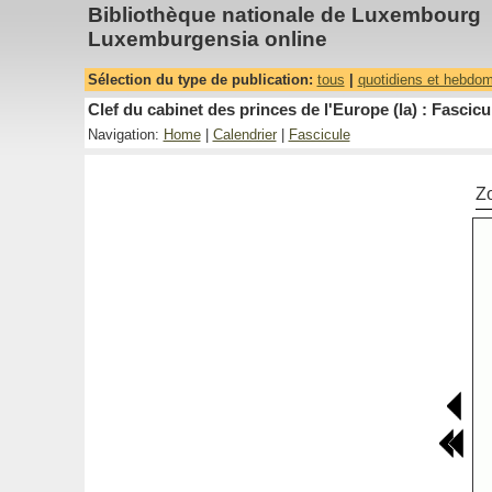
Bibliothèque nationale de Luxembourg
Luxemburgensia online
Sélection du type de publication:
tous
|
quotidiens et hebdo
Clef du cabinet des princes de l'Europe (la) : Fascicu
Navigation:
Home
|
Calendrier
|
Fascicule
Z