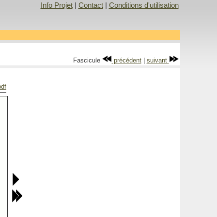
Info Projet
|
Contact
|
Conditions d'utilisation
Fascicule
précédent
|
suivant
pdf