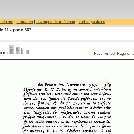
madaires
|
littérature
|
ouvrages de référence
|
cartes postales
le 11 - page 363
oom
Fasc. en pdf
Page en 