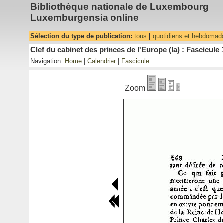
Bibliothèque nationale de Luxembourg
Luxemburgensia online
Sélection du type de publication:
tous
|
quotidiens et hebdomad
Clef du cabinet des princes de l'Europe (la) : Fascicule 
Navigation:
Home
|
Calendrier
|
Fascicule
Zoom