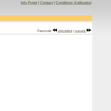
Info Projet
|
Contact
|
Conditions d'utilisation
Fascicule
précédent
|
suivant