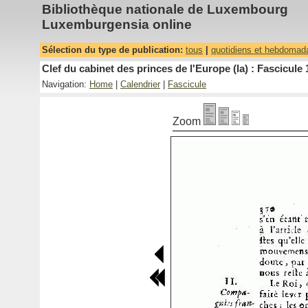
Bibliothèque nationale de Luxembourg
Luxemburgensia online
Sélection du type de publication:
tous
|
quotidiens et hebdomad
Clef du cabinet des princes de l'Europe (la) : Fascicule 
Navigation:
Home
|
Calendrier
|
Fascicule
Zoom