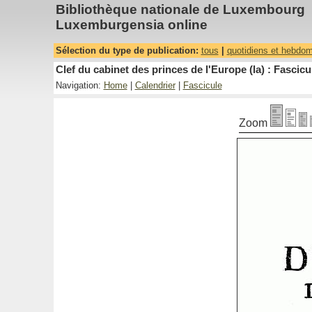
Bibliothèque nationale de Luxembourg
Luxemburgensia online
Sélection du type de publication:
tous
|
quotidiens et hebdo
Clef du cabinet des princes de l'Europe (la) : Fascicu
Navigation:
Home
|
Calendrier
|
Fascicule
Zoom