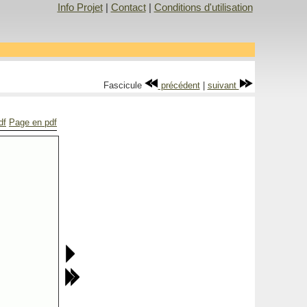
Info Projet
|
Contact
|
Conditions d'utilisation
Fascicule
précédent
|
suivant
df
Page en pdf