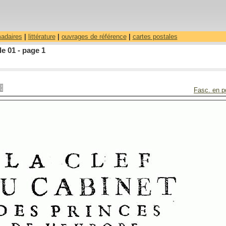
madaires
|
littérature
|
ouvrages de référence
|
cartes postales
le 01 - page 1
Fasc. en p