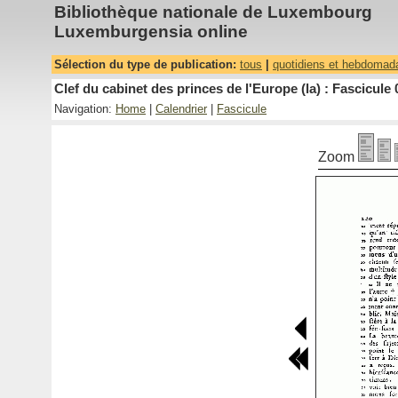
Bibliothèque nationale de Luxembourg
Luxemburgensia online
Sélection du type de publication:
tous
|
quotidiens et hebdomad
Clef du cabinet des princes de l'Europe (la) : Fascicule 
Navigation:
Home
|
Calendrier
|
Fascicule
Zoom