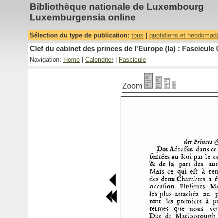
Bibliothèque nationale de Luxembourg
Luxemburgensia online
Sélection du type de publication:
tous
|
quotidiens et hebdomad
Clef du cabinet des princes de l'Europe (la) : Fascicule 
Navigation:
Home
|
Calendrier
|
Fascicule
Zoom