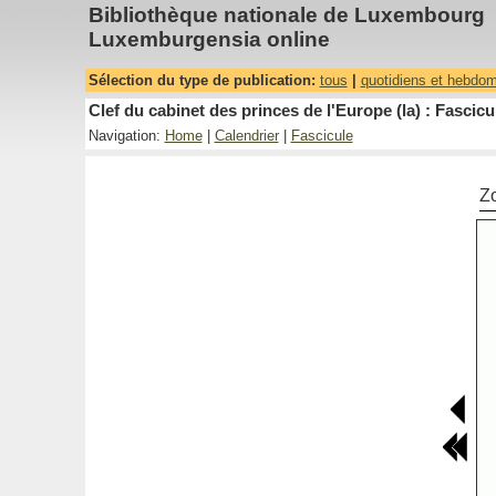
Bibliothèque nationale de Luxembourg
Luxemburgensia online
Sélection du type de publication:
tous
|
quotidiens et hebdo
Clef du cabinet des princes de l'Europe (la) : Fascicu
Navigation:
Home
|
Calendrier
|
Fascicule
Z