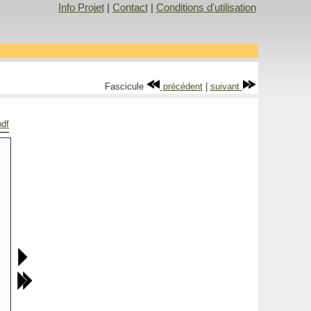
Info Projet
|
Contact
|
Conditions d'utilisation
Fascicule
précédent
|
suivant
pdf