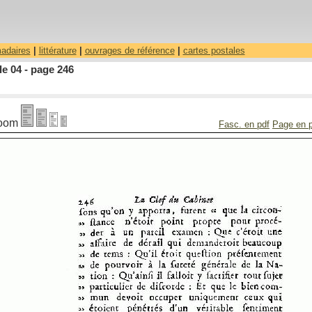
madaires
|
littérature
|
ouvrages de référence
|
cartes postales
le 04 - page 246
oom
Fasc. en pdf
Page en 