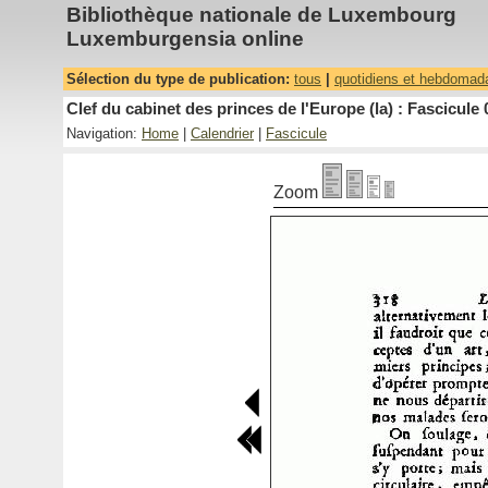
Bibliothèque nationale de Luxembourg
Luxemburgensia online
Sélection du type de publication:
tous
|
quotidiens et hebdomad
Clef du cabinet des princes de l'Europe (la) : Fascicule 
Navigation:
Home
|
Calendrier
|
Fascicule
Zoom