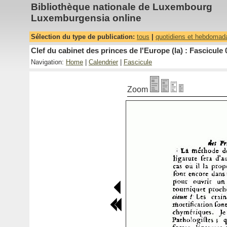
Bibliothèque nationale de Luxembourg
Luxemburgensia online
Sélection du type de publication:
tous
|
quotidiens et hebdomad
Clef du cabinet des princes de l'Europe (la) : Fascicule 
Navigation:
Home
|
Calendrier
|
Fascicule
Zoom