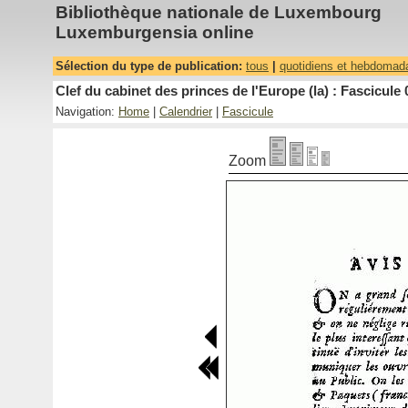
Bibliothèque nationale de Luxembourg
Luxemburgensia online
Sélection du type de publication:
tous
|
quotidiens et hebdomad
Clef du cabinet des princes de l'Europe (la) : Fascicule 
Navigation:
Home
|
Calendrier
|
Fascicule
Zoom