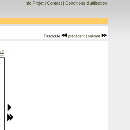
Info Projet
|
Contact
|
Conditions d'utilisation
Fascicule
précédent
|
suivant
pdf