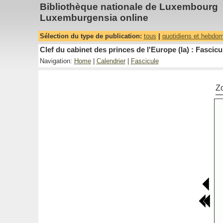
Bibliothèque nationale de Luxembourg
Luxemburgensia online
Sélection du type de publication:
tous
|
quotidiens et hebdo
Clef du cabinet des princes de l'Europe (la) : Fascicu
Navigation:
Home
|
Calendrier
|
Fascicule
Z