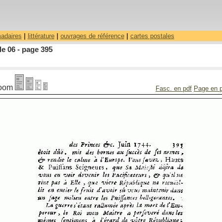
madaires
|
littérature
|
ouvrages de référence
|
cartes postales
le 06 - page 395
oom
Fasc. en pdf
Page en 