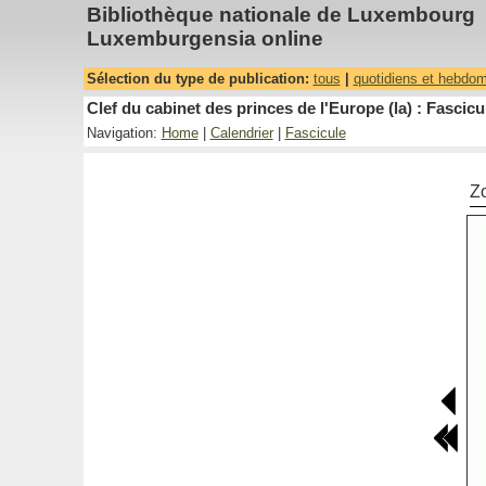
Bibliothèque nationale de Luxembourg
Luxemburgensia online
Sélection du type de publication:
tous
|
quotidiens et hebdo
Clef du cabinet des princes de l'Europe (la) : Fascicu
Navigation:
Home
|
Calendrier
|
Fascicule
Z