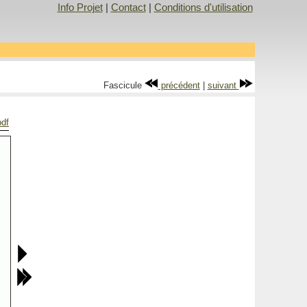
Info Projet
|
Contact
|
Conditions d'utilisation
Fascicule
précédent
|
suivant
pdf