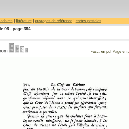
madaires
|
littérature
|
ouvrages de référence
|
cartes postales
le 06 - page 394
oom
Fasc. en pdf
Page en 