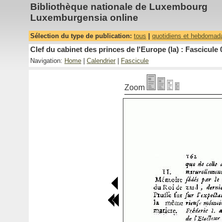
Bibliothèque nationale de Luxembourg
Luxemburgensia online
Sélection du type de publication:
tous
|
quotidiens et hebdomad
Clef du cabinet des princes de l'Europe (la) : Fascicule 
Navigation:
Home
|
Calendrier
|
Fascicule
Zoom