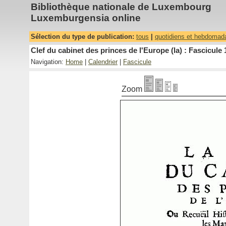
Bibliothèque nationale de Luxembourg
Luxemburgensia online
Sélection du type de publication:
tous
|
quotidiens et hebdomad
Clef du cabinet des princes de l'Europe (la) : Fascicule 
Navigation:
Home
|
Calendrier
|
Fascicule
Zoom