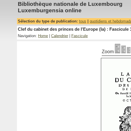
Bibliothèque nationale de Luxembourg
Luxemburgensia online
Sélection du type de publication:
tous
|
quotidiens et hebdomad
Clef du cabinet des princes de l'Europe (la) : Fascicule 
Navigation:
Home
|
Calendrier
|
Fascicule
Zoom