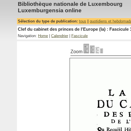
Bibliothèque nationale de Luxembourg
Luxemburgensia online
Sélection du type de publication:
tous
|
quotidiens et hebdomad
Clef du cabinet des princes de l'Europe (la) : Fascicule 
Navigation:
Home
|
Calendrier
|
Fascicule
Zoom