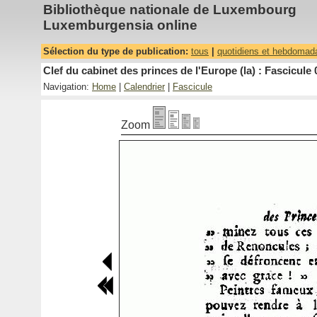
Bibliothèque nationale de Luxembourg
Luxemburgensia online
Sélection du type de publication:
tous
|
quotidiens et hebdomad
Clef du cabinet des princes de l'Europe (la) : Fascicule 
Navigation:
Home
|
Calendrier
|
Fascicule
Zoom