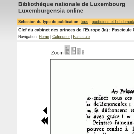
Bibliothèque nationale de Luxembourg
Luxemburgensia online
Sélection du type de publication:
tous
|
quotidiens et hebdomad
Clef du cabinet des princes de l'Europe (la) : Fascicule 
Navigation:
Home
|
Calendrier
|
Fascicule
Zoom